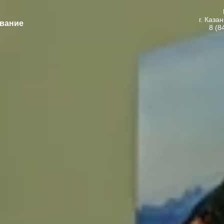
г. Каза
вание
8 (8