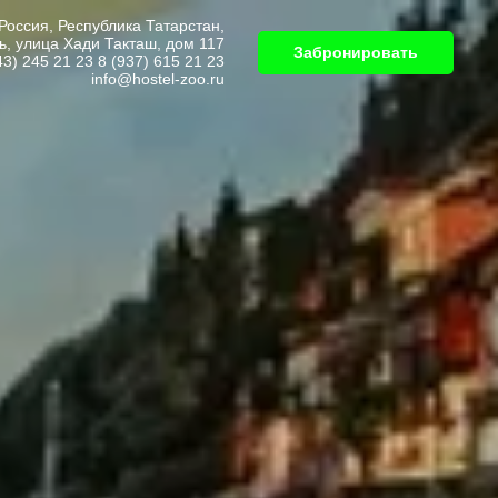
Россия, Республика Татарстан,
нь, улица Хади Такташ, дом 117
Забронировать
43) 245 21 23 8 (937) 615 21 23
info@hostel-zoo.ru